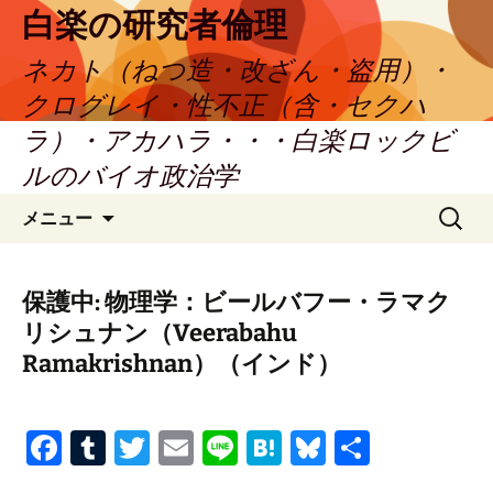
コ
白楽の研究者倫理
ン
ネカト（ねつ造・改ざん・盗用）・
テ
ン
クログレイ・性不正（含・セクハ
ツ
ラ）・アカハラ・・・白楽ロックビ
へ
ルのバイオ政治学
ス
キ
検
メニュー
ッ
索:
プ
保護中: 物理学：ビールバフー・ラマク
リシュナン（Veerabahu
Ramakrishnan）（インド）
Fa
T
T
E
Li
H
Bl
共
ce
u
wi
m
n
at
u
有