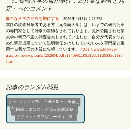
「5C 長崎大学の盗用事件：②異常な調査と判
定」へのコメント
健全な科学の発展を期待する
2026年4月3日 2:25 PM
本件の調査対象者である方（元長崎大学）は、いまでの研究公正
の専門家として研修の講師をされております。先日公開された某
大学の研究不正の調査委員もされていました。自分が代表をつと
めた研究成果について説明責任をはたしていない人を専門家と重
用する我が国の体質に失望しています。
https://www.bukkyo-
u.ac.jp/news/uploads/202604/0dfa18409ff1105a310b18d5325c293a_
1.pdf
記事のランダム閲覧
メディア学：「博士号はく奪�...
ニマ・アフシャール（Nima Afsha...
人文・社会科学・他事件目次�...
国研：エンスヘデ花火事故調�...
7-48 学術界のイジメと戦う
ビジャン・アフヴァーズィ（B...