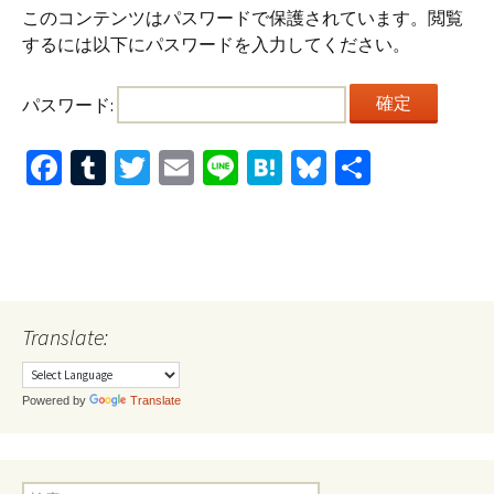
b
m
tt
ai
e
e
es
このコンテンツはパスワードで保護されています。閲覧
するには以下にパスワードを入力してください。
o
bl
er
l
n
ky
o
r
a
パスワード:
k
Fa
T
T
E
Li
H
Bl
共
ce
u
wi
m
n
at
u
有
b
m
tt
ai
e
e
es
o
bl
er
l
n
ky
o
r
a
k
Translate:
Powered by
Translate
検