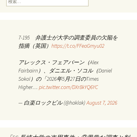
索:
7-195 弁護士が大学の調査委員の欠陥を
指摘（英国）
https://t.co/FFeaGmyu02
アレックス・フェアバーン（Alex
Fairbairn）、ダニエル・ソコル（Daniel
Sokol）の「2026年5月27日のTimes
Higher…
pic.twitter.com/DXr8kYQ6YC
— 白楽ロックビル (@haklak)
August 7, 2026