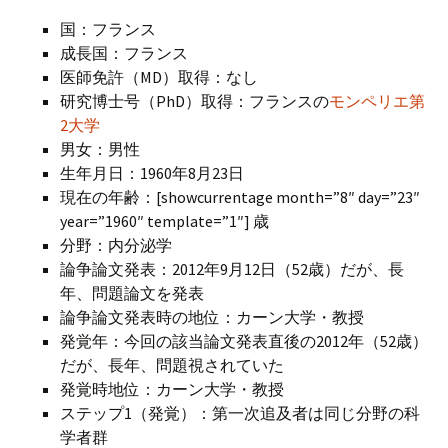
国：フランス
成長国：フランス
医師免許（MD）取得：なし
研究博士号（PhD）取得：フランスの
モンペリエ第
2大学
男女：男性
生年月日：1960年8月23日
現在の年齢：[showcurrentage month=”8″ day=”23″
year=”1960″ template=”1″] 歳
分野：内分泌学
論争論文発表：2012年9月12日（52歳）だが、長
年、問題論文を発表
論争論文発表時の地位：カーン大学・教授
発覚年：今回の該当論文発表直後の2012年（52歳）
だが、長年、問題視されていた
発覚時地位：カーン大学・教授
ステップ1（発覚）：第一次追及者は同じ分野の科
学者群