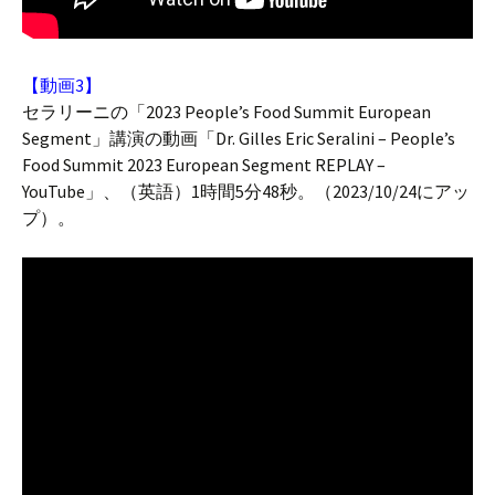
【動画3】
セラリーニの「2023 People’s Food Summit European
Segment」講演の動画「Dr. Gilles Eric Seralini – People’s
Food Summit 2023 European Segment REPLAY –
YouTube」、（英語）1時間5分48秒。（2023/10/24にアッ
プ）。