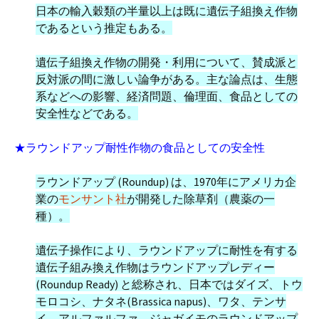
日本の輸入穀類の半量以上は既に遺伝子組換え作物
であるという推定もある。
遺伝子組換え作物の開発・利用について、賛成派と
反対派の間に激しい論争がある。主な論点は、生態
系などへの影響、経済問題、倫理面、食品としての
安全性などである。
★ラウンドアップ耐性作物の食品としての安全性
ラウンドアップ (Roundup) は、1970年にアメリカ企
業の
モンサント社
が開発した除草剤（農薬の一
種）。
遺伝子操作により、ラウンドアップに耐性を有する
遺伝子組み換え作物はラウンドアップレディー
(Roundup Ready) と総称され、日本ではダイズ、トウ
モロコシ、ナタネ(Brassica napus)、ワタ、テンサ
イ、アルファルファ、ジャガイモのラウンドアップ