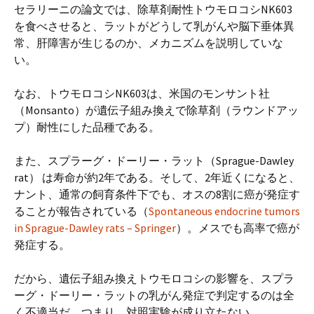
セラリーニの論文では、除草剤耐性トウモロコシNK603
を食べさせると、ラットがどうして乳がんや脳下垂体異
常、肝障害が生じるのか、メカニズムを説明していな
い。
なお、トウモロコシNK603は、米国のモンサント社
（Monsanto）が遺伝子組み換えで除草剤（ラウンドアッ
プ）耐性にした品種である。
また、スプラーグ・ドーリー・ラット（Sprague-Dawley
rat） は寿命が約2年である。そして、2年近くになると、
ナント、通常の飼育条件下でも、オスの8割に癌が発症す
ることが報告されている（
Spontaneous endocrine tumors
in Sprague-Dawley rats – Springer
）。メスでも高率で癌が
発症する。
だから、遺伝子組み換えトウモロコシの影響を、スプラ
ーグ・ドーリー・ラットの乳がん発症で判定するのは全
く不適当だ。つまり、対照実験が成り立たない。