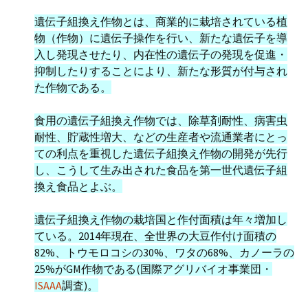
遺伝子組換え作物とは、商業的に栽培されている植
物（作物）に遺伝子操作を行い、新たな遺伝子を導
入し発現させたり、内在性の遺伝子の発現を促進・
抑制したりすることにより、新たな形質が付与され
た作物である。
食用の遺伝子組換え作物では、除草剤耐性、病害虫
耐性、貯蔵性増大、などの生産者や流通業者にとっ
ての利点を重視した遺伝子組換え作物の開発が先行
し、こうして生み出された食品を第一世代遺伝子組
換え食品とよぶ。
遺伝子組換え作物の栽培国と作付面積は年々増加し
ている。2014年現在、全世界の大豆作付け面積の
82%、トウモロコシの30%、ワタの68%、カノーラの
25%がGM作物である(国際アグリバイオ事業団・
ISAAA
調査)。