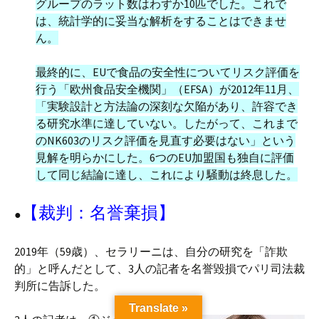
グループのラット数はわずか10匹でした。これで
は、統計学的に妥当な解析をすることはできませ
ん。
最終的に、EUで食品の安全性についてリスク評価を
行う「欧州食品安全機関」（EFSA）が2012年11月、
「実験設計と方法論の深刻な欠陥があり、許容でき
る研究水準に達していない。したがって、これまで
のNK603のリスク評価を見直す必要はない」という
見解を明らかにした。6つのEU加盟国も独自に評価
して同じ結論に達し、これにより騒動は終息した。
【裁判：
名誉棄損
】
●
2019年（59歳）、セラリーニは、自分の研究を「詐欺
的」と呼んだとして、3人の記者を名誉毀損でパリ司法裁
判所に告訴した。
Translate »