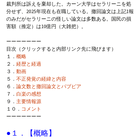
裁判所は訴えを棄却した。カーン大学はセラリーニを処
分せず、2025年現在も在職している。撤回論文は上記1報
のみだがセラリーニの怪しい論文は多数ある。国民の損
害額（推定）は10億円（大雑把）。
ーーーーーーー
目次（クリックすると内部リンク先に飛びます）
１．
概略
２．
経歴と経過
３．
動画
５．
不正発覚の経緯と内容
６．
論文数と撤回論文とパブピア
７．
白楽の感想
９．
主要情報源
１０．
コメント
ーーーーーーー
●１．【概略】