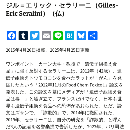
ジル＝エリック・セラリーニ（Gilles-
Eric Seralini）（仏）
Fa
T
T
E
Li
H
Bl
共
ce
u
wi
m
n
at
u
有
2015年4月26日掲載、2025年4月25日更新
b
m
tt
ai
e
e
es
o
bl
er
l
n
ky
ワンポイント：カーン大学・教授で「遺伝子組換え食
o
r
a
品」に強く反対するセラリーニは、2012年（42歳）、遺
伝子組換えトウモロコシを食べたラットが「がん」を発
k
症したという「2012年11月のFood Chem Toxicol.」論文を
発表した。この論文を基にメディアが「遺伝子組換え食
品は毒！」と騒ぎ立て、フランスだけでなく、日本も世
界も遺伝子組換え食品への恐怖があおられた。ただ、論
文はズサンで、「詐欺的」で、2014年に撤回された。
2019年、セラリーニは、自分の研究を「詐欺的」と呼ん
だ3人の記者を名誉棄損で告訴したが、2023年、パリ司法