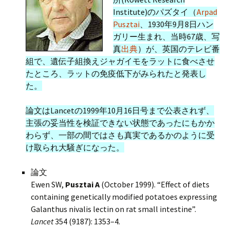
Institute)のパズタイ（
Arpad
Pusztai
、1930年9月8日ハン
ガリー生まれ、当時67歳、写
真
出典
）が、英国のテレビ番
組で、遺伝子組換えジャガイモをラットに食べさせ
たところ、ラットの免疫低下がみられたと発表し
た。
論文はLancetの1999年10月16日号まで公表されず、
主張の妥当性を検証できない状態であったにもかか
わらず、一部の間ではさも真実であるかのように受
け取られ大騒ぎになった。
論文
Ewen SW,
Pusztai A
(October 1999). “Effect of diets
containing genetically modified potatoes expressing
Galanthus nivalis lectin on rat small intestine”.
Lancet
354 (9187): 1353–4.