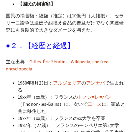
【国民の損害額】
国民の損害額：総額（推定）は10億円（大雑把）。セラ
リーニ論争は遺伝子組換え食品の普及だけでなく関連研
究にも長期的で大きなダメージを与えた。
●２．【経歴と経過】
主な出典：
Gilles-Éric Séralini – Wikipedia, the free
encyclopedia
1960年8月23日：
アルジェリア
の
アンナバ
で生まれ
る
19xx年（xx歳）：フランスの
トノン=レ=バン
（Thonon-les-Bains）に、次いで
二ース
に、家族と
共に移住した
19xx年（xx歳）：フランスのxx大学を卒業
1987年（27歳）：フランスのモンペリエ第2大学