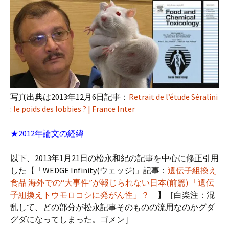
写真出典は2013年12月6日記事：
Retrait de l’étude Séralini
: le poids des lobbies ? | France Inter
★2012年論文の経緯
以下、2013年1月21日の松永和紀の記事を中心に修正引用
した【「WEDGE Infinity(ウェッジ)」記事：
遺伝子組換え
食品 海外での“大事件”が報じられない日本(前篇) 「遺伝
子組換えトウモロコシに発がん性」？
】［白楽注：混
乱して、どの部分が松永記事そのものの流用なのかグダ
グダになってしまった。ゴメン］