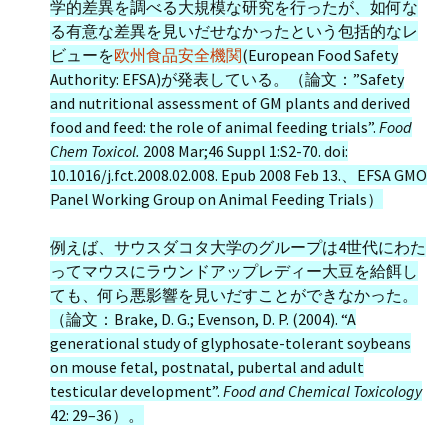
学的差異を調べる大規模な研究を行ったが、如何な
る有意な差異を見いだせなかったという包括的なレ
ビューを
欧州食品安全機関
(European Food Safety
Authority: EFSA)が発表している。（論文：”Safety
and nutritional assessment of GM plants and derived
food and feed: the role of animal feeding trials”.
Food
Chem Toxicol.
2008 Mar;46 Suppl 1:S2-70. doi:
10.1016/j.fct.2008.02.008. Epub 2008 Feb 13.、EFSA GMO
Panel Working Group on Animal Feeding Trials）
例えば、サウスダコタ大学のグループは4世代にわた
ってマウスにラウンドアップレディー大豆を給餌し
ても、何ら悪影響を見いだすことができなかった。
（論文：Brake, D. G.; Evenson, D. P. (2004). “A
generational study of glyphosate-tolerant soybeans
on mouse fetal, postnatal, pubertal and adult
testicular development”.
Food and Chemical Toxicology
42: 29–36）。