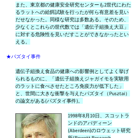
また、東京都の健康安全研究センターも2世代にわた
るラットへの給餌試験を行ったが何ら有意差を見い
だせなかった。同様な研究は多数ある。そのため、
少なくとこれらの世代数では「遺伝子組換え大豆」
に対する危険性を見いだすことができなかったとい
える。
★パズタイ事件
遺伝子組換え食品の健康への影響例としてよく挙げ
られるものに、「遺伝子組換えジャガイモを実験用
のラットに食べさせたところ免疫力が低下した」
と、世間に大きな衝撃を与えたパズタイ（Pusztai）
の論文がある(パズタイ事件)。
1998年8月10日、スコットラ
ンドのアバディーン
(Aberdeen)のロウェット研究
所(Rowett Research