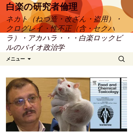
コ
白楽の研究者倫理
ン
ネカト（ねつ造・改ざん・盗用）・
テ
ン
クログレイ・性不正（含・セクハ
ツ
ラ）・アカハラ・・・白楽ロックビ
へ
ルのバイオ政治学
ス
キ
検
メニュー
ッ
索:
プ