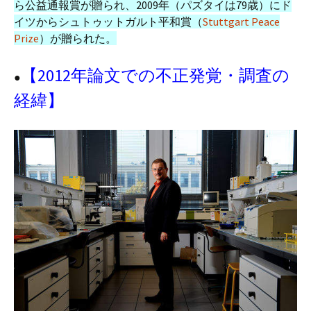
ら公益通報賞が贈られ、2009年（パズタイは79歳）にド
イツからシュトゥットガルト平和賞（
Stuttgart Peace
Prize
）が贈られた。
【2012年論文での不正発覚・調査の
●
経緯】