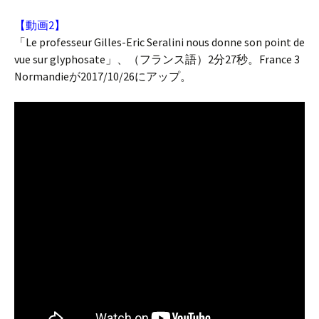
【動画2】
「Le professeur Gilles-Eric Seralini nous donne son point de
vue sur glyphosate」、（フランス語）2分27秒。France 3
Normandieが2017/10/26にアップ。