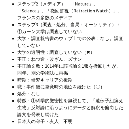
ステップ2（メディア）：「Nature」、
「Science」、「撤回監視（Retraction Watch）」、
フランスの多数のメディア
ステップ3（調査・処分、当局：オーソリティ）：
①カーン大学は調査していない
大学・調査報告書のウェブ上での公表：なし。調査
していない
大学の透明性：調査していない（✖）
不正：ねつ造・改ざん、ズサン
不正論文数：2014年に該当論文1報を撤回したが、
同年、別の学術誌に再掲
時期：研究キャリアの後期
職：事件後に発覚時の地位を続けた（〇）
処分：なし
特徴：①科学的厳密性を無視して、「遺伝子組換え
生物」反対論に沿うようにデータと解釈を偏向した
論文を発表し続けた
日本人の弟子・友人：不明